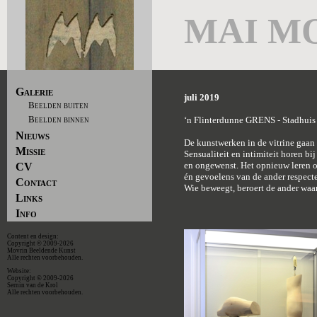
MAI M
Galerie
juli 2019
Beelden buiten
Beelden binnen
‘n Flinterdunne GRENS - Stadhuis
Nieuws
De kunstwerken in de vitrine gaan 
Missie
Sensualiteit en intimiteit horen bi
en ongewenst. Het opnieuw leren o
CV
én gevoelens van de ander respecte
Contact
Wie beweegt, beroert de ander waar
Links
Info
Content en design:
Copyright © 2009-2026
Movrin Beeldende Kunst
Alle rechten voorbehouden.
Website:
Copyright © 2009-2026
Sernin van de Krol
Alle rechten voorbehouden.