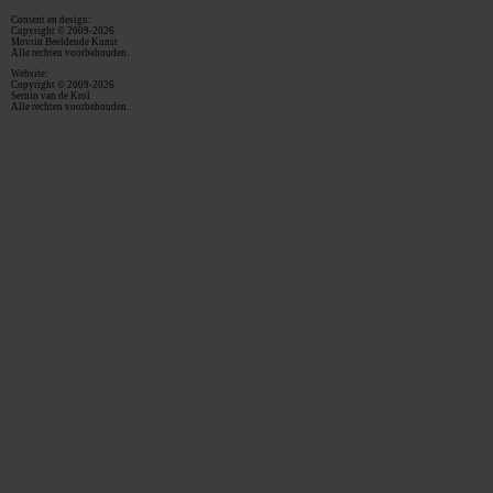
Content en design:
Copyright © 2009-2026
Movrin Beeldende Kunst
Alle rechten voorbehouden.
Website:
Copyright © 2009-2026
Sernin van de Krol
Alle rechten voorbehouden.