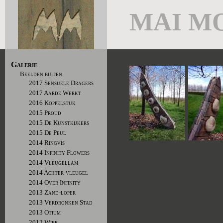
MAI M
Galerie
Beelden buiten
2017 Sensuele Dragers
2017 Aarde Werkt
2016 Koppelstuk
2015 Proud
2015 De Kunstkijkers
2015 De Peul
2014 Ringvis
2014 Infinity Flowers
2014 Vleugellam
2014 Achter-vleugel
2014 Over Infinity
2013 Zand-loper
2013 Verdronken Stad
2013 Otium
2012 Wier