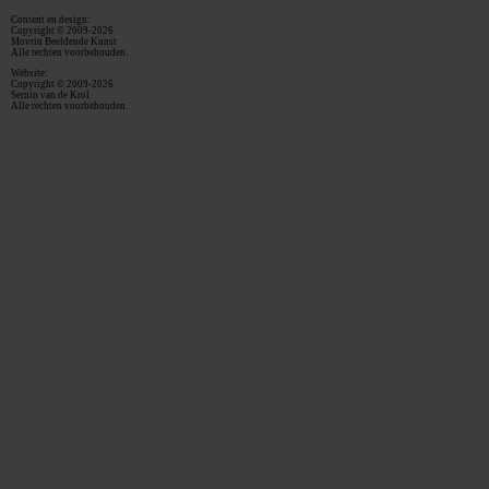
Content en design:
Copyright © 2009-2026
Movrin Beeldende Kunst
Alle rechten voorbehouden.
Website:
Copyright © 2009-2026
Sernin van de Krol
Alle rechten voorbehouden.