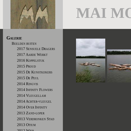
MAI M
Galerie
Beelden buiten
2017 Sensuele Dragers
2017 Aarde Werkt
2016 Koppelstuk
2015 Proud
2015 De Kunstkijkers
2015 De Peul
2014 Ringvis
2014 Infinity Flowers
2014 Vleugellam
2014 Achter-vleugel
2014 Over Infinity
2013 Zand-loper
2013 Verdronken Stad
2013 Otium
2012 Wier