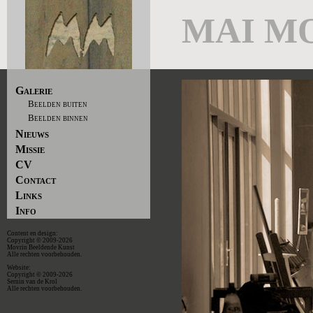
MAI M
Galerie
Beelden buiten
Beelden binnen
Nieuws
Missie
CV
Contact
Links
Info
Content en design:
Copyright © 2009-2026
Movrin Beeldende Kunst
Alle rechten voorbehouden.
Website:
Copyright © 2009-2026
Sernin van de Krol
Alle rechten voorbehouden.